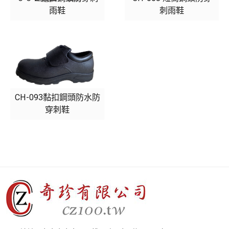
雨鞋
刺雨鞋
ESD抗靜電鞋
雨鞋.雨靴.膠鞋
鋼頭雨鞋
中靴.長靴
CH-093黏扣鋼頭防水防
維展皮布料
穿刺鞋
無塵室用品
配件