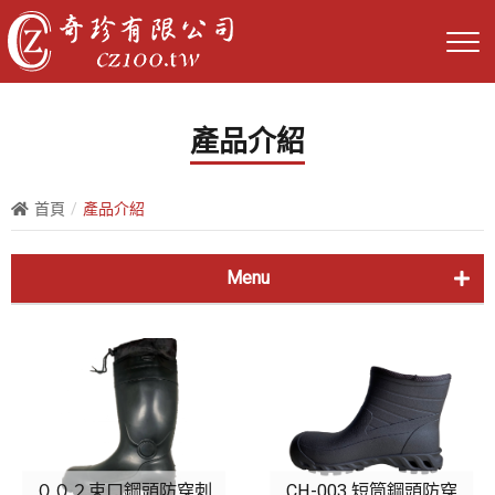
產品介紹
首頁
產品介紹
Menu
好犀利鋼頭安全鞋
經典四孔鞋T3836
新式四孔鞋T3837
CZ全包鞋
００２束口鋼頭防穿刺
CH-003 短筒鋼頭防穿