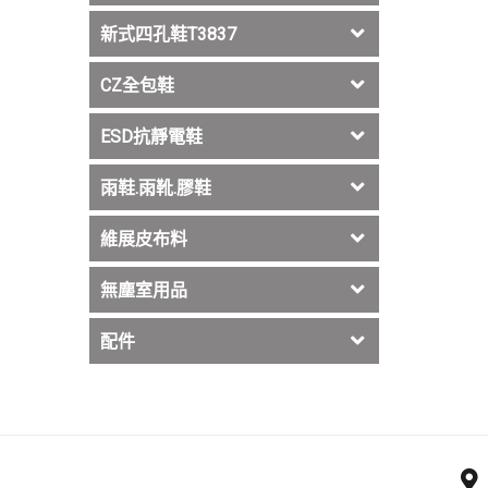
新式四孔鞋T3837
CZ全包鞋
ESD抗靜電鞋
雨鞋.雨靴.膠鞋
維展皮布料
無塵室用品
配件