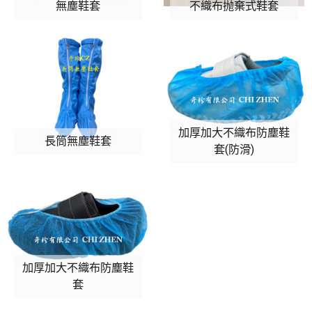
無塵鞋套
不織布抛棄式鞋套
ESD抗靜電鞋
雨鞋.雨靴.膠鞋
維展皮布料
無塵室用品
加厚加大不織布防塵鞋
長筒無塵鞋套
防塵鞋套
套(防滑)
無塵背袋
無塵帽
無塵衣
口罩
配件
加厚加大不織布防塵鞋
套