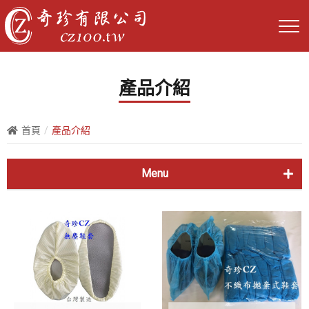
產品介紹
首頁
產品介紹
Menu
好犀利鋼頭安全鞋
經典四孔鞋T3836
新式四孔鞋T3837
CZ全包鞋