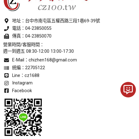
ESD抗靜電鞋
地址：
台中巿南屯區五權西路三段1巷69-39號
雨鞋.雨靴.膠鞋
電話：
04-23850055
傳真：04-23850070
維展皮布料
營業時間/客服時間：
週一到週五 08:30-12:00 13:00-17:30
無塵室用品
E-Mail：
chizhen168@gmail.com
防塵鞋套
統編：22705122
無塵背袋
Line：cz1688
Instagram
無塵帽
Facebook
無塵衣
口罩
配件