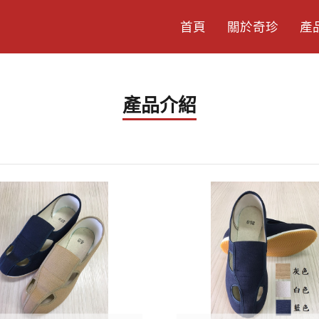
首頁
關於奇珍
產
產品介紹