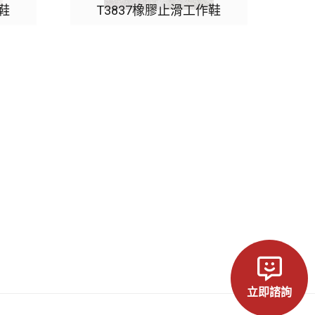
鞋
T3837橡膠止滑工作鞋
立即諮詢