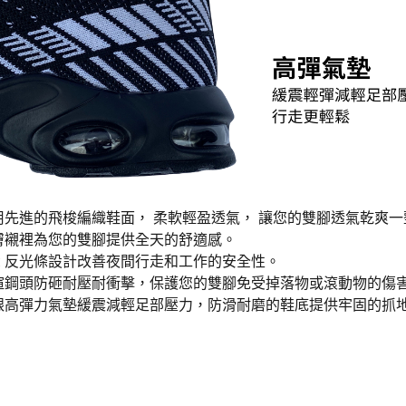
採用先進的飛梭編織鞋面， 柔軟輕盈透氣， 讓您的雙腳透氣乾爽
親膚襯裡為您的雙腳提供全天的舒適感。
: 反光條設計改善夜間行走和工作的安全性。
寬楦鋼頭防砸耐壓耐衝擊，保護您的雙腳免受掉落物或滾動物的傷
後跟高彈力氣墊緩震減輕足部壓力，防滑耐磨的鞋底提供牢固的抓