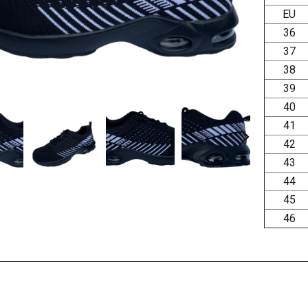
EU
36
37
38
39
40
41
42
43
44
45
46