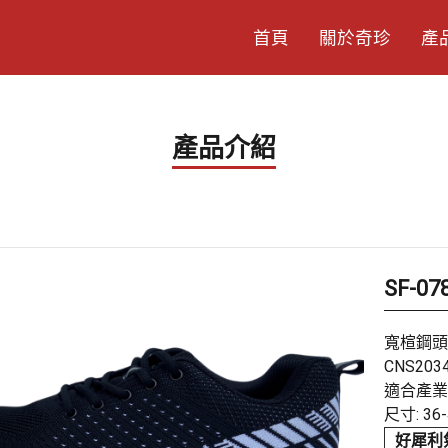
首頁
關於奇珍
產
產品介紹
SF-
寬楦鋼頭
CNS20
適合產業:
尺寸: 36-
好犀利