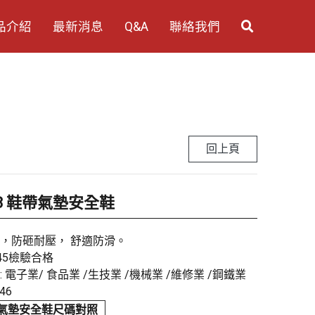
品介紹
最新消息
Q&A
聯絡我們
回上頁
078 鞋帶氣墊安全鞋
，防砸耐壓， 舒適防滑。
345檢驗合格
 電子業/ 食品業 /生技業 /機械業 /維修業 /鋼鐵業
46
氣墊安全鞋尺碼對照