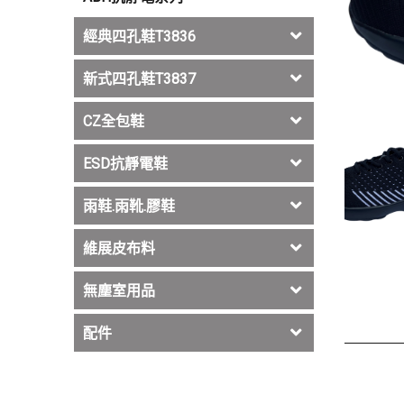
經典四孔鞋T3836
新式四孔鞋T3837
CZ全包鞋
ESD抗靜電鞋
雨鞋.雨靴.膠鞋
維展皮布料
無塵室用品
配件